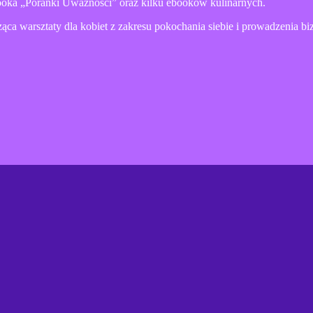
ooka „Poranki Uważności” oraz kilku ebooków kulinarnych.
ca warsztaty dla kobiet z zakresu pokochania siebie i prowadzenia bi