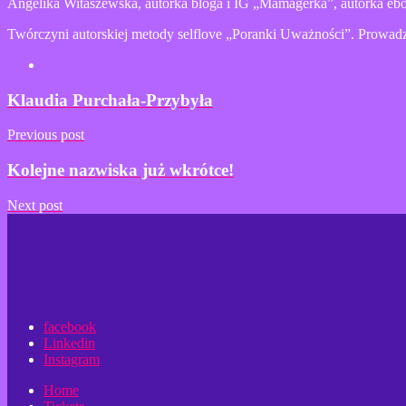
Angelika Witaszewska, autorka bloga i IG „Mamagerka”, autorka eb
Twórczyni autorskiej metody selflove „Poranki Uważności”. Prowadzą
Klaudia Purchała-Przybyła
Previous post
Kolejne nazwiska już wkrótce!
Next post
facebook
Linkedin
Instagram
Home